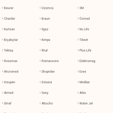
Beurer
Üzümcü
3M
Charder
Braun
Özmed
Kurtsan
Ilgaz
Nu Life
Bıçakçılar
Kimpa
Tıbset
Tektaş
İthal
Plus Life
Rossmax
Romansons
Elektromag
Wicromed
Shoprider
Eves
Insupen
Extasia
Medbar
Armed
Sony
Arbo
Smaf
Attucho
Water Jel