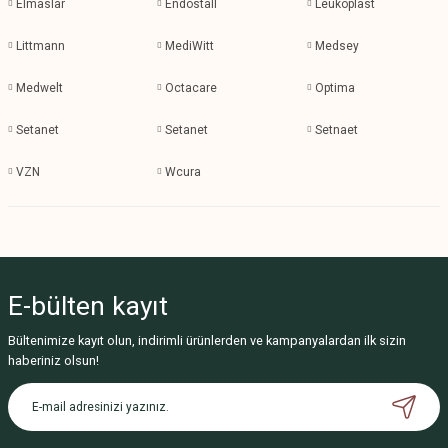
Elmaslar
Endostall
Leukoplast
Littmann
MediWitt
Medsey
Medwelt
Octacare
Optima
Setanet
Setanet
Setnaet
VZN
Wcura
E-bülten
kayıt
Bültenimize kayıt olun, indirimli ürünlerden ve kampanyalardan ilk sizin
haberiniz olsun!