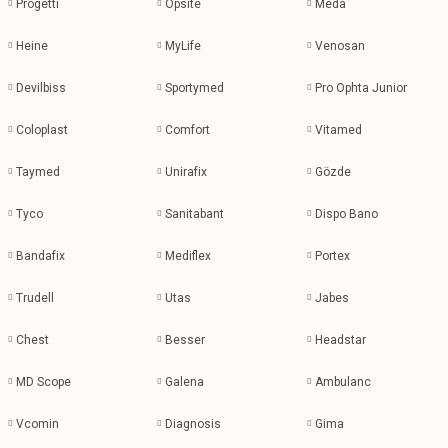
Progetti
Opsite
Meda
Heine
MyLife
Venosan
Devilbiss
Sportymed
Pro Ophta Junior
Coloplast
Comfort
Vitamed
Taymed
Unirafix
Gözde
Tyco
Sanitabant
Dispo Bano
Bandafix
Mediflex
Portex
Trudell
Utas
Jabes
Chest
Besser
Headstar
MD Scope
Galena
Ambulanc
Vcomin
Diagnosis
Gima