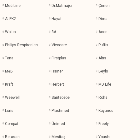
MediLine
Dr.Matmajor
Çimen
ALPK2
Hayat
Dima
Wollex
3A
Acon
Philips Respironics
Vivocare
Puffix
Tena
Firstplus
Altıs
M&B
Hsıner
Beybi
Kraft
Herbert
MD Life
Weewell
Santebebe
Rohs
Loris
Plastimed
Koyuncu
Compat
Ünimed
Freely
Betasan
Mesitaş
Youshı