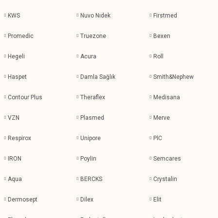
KWS
Nuvo Nıdek
Firstmed
Promedic
Truezone
Bexen
Hegeli
Acura
Roll
Haspet
Damla Sağlık
Smith&Nephew
Contour Plus
Theraflex
Medisana
VZN
Plasmed
Merve
Respirox
Unipore
PİC
IRON
Poylin
Semcares
Aqua
BERCKS
Crystalin
Dermosept
Dilex
Elit