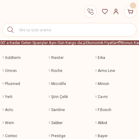
00' a Kadar Gelen Sparişler Aynı Gün Kargo da
🤝Ekonomik Fiyatlar
💳Bonus Kart
Goldterm
Riester
Erka
Omron
Roche
Armo Line
Plusmed
Microlife
Minion
Yerli
Şirin Çelik
Ca-mi
Acto
Saniline
F.Bosch
Wem
Sabber
Abbot
Contec
Prestige
Bayer