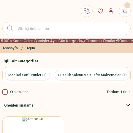
15:00' a Kadar Gelen Sparişler Aynı Gün Kargo da
🤝Ekonomik Fiyatlar
💳Bonus Ka
Anasayfa
Aqua
İlgili Alt Kategoriler
Medikal Sarf Ürünler
(1)
Güzellik Salonu Ve Kuaför Malzemeleri
(1)
Stoktakiler
Toplam 1 ürün