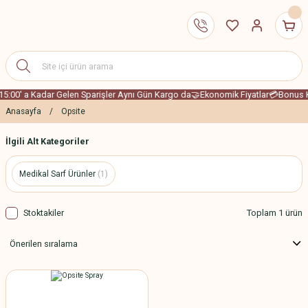
15:00' a Kadar Gelen Sparişler Aynı Gün Kargo da
🤝Ekonomik Fiyatlar
💳Bonus K
Anasayfa
Opsite
İlgili Alt Kategoriler
Medikal Sarf Ürünler
(1)
Stoktakiler
Toplam 1 ürün