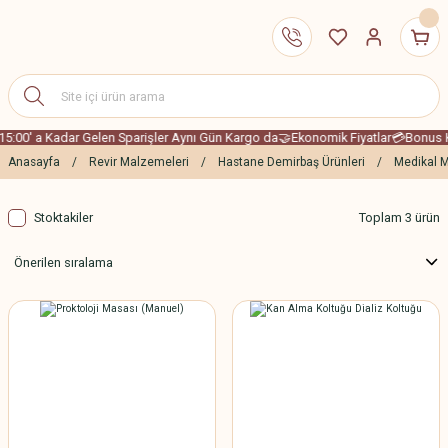
15:00' a Kadar Gelen Sparişler Aynı Gün Kargo da
🤝Ekonomik Fiyatlar
💳Bonus Ka
Anasayfa
Revir Malzemeleri
Hastane Demirbaş Ürünleri
Medikal M
Stoktakiler
Toplam 3 ürün