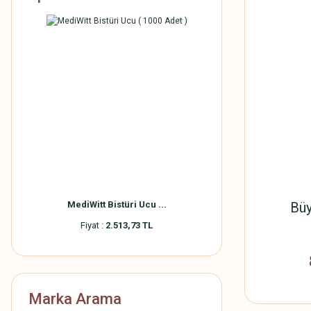
MediWitt Bistüri Ucu ...
Büy
Fiyat :
2.513,73 TL
Marka Arama