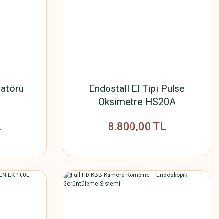
ratörü
Endostall El Tipi Pulse
Oksimetre HS20A
L
8.800,00 TL