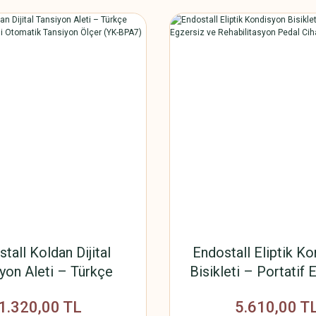
tall Koldan Dijital
Endostall Eliptik K
yon Aleti – Türkçe
Bisikleti – Portatif 
 Özellikli Otomatik
ve Rehabilitasyon Ped
1.320,00 TL
5.610,00 T
on Ölçer (YK-BPA7)