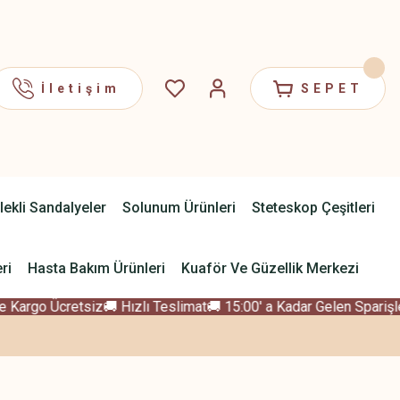
İletişim
SEPET
lekli Sandalyeler
Solunum Ürünleri
Steteskop Çeşitleri
ri
Hasta Bakım Ürünleri
Kuaför Ve Güzellik Merkezi
Kargo Ücretsiz
🚚 Hızlı Teslimat
🚚 15:00' a Kadar Gelen Sparişler