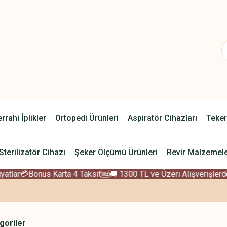
rrahi İplikler
Ortopedi Ürünleri
Aspiratör Cihazları
Teker
Sterilizatör Cihazı
Şeker Ölçümü Ürünleri
Revir Malzemele
lar
💳Bonus Karta 4 Taksit
🆓🚚 1300 TL ve Üzeri Alışverişlerde 
egoriler