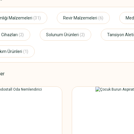
imliği Malzemeleri
(31)
Revir Malzemeleri
(6)
Medi
 Cihazları
(2)
Solunum Ürünleri
(2)
Tansiyon Alet
kım Ürünleri
(1)
ler