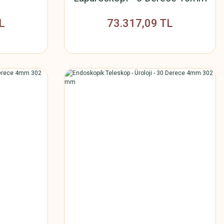
302 mm
L
73.317,09 TL