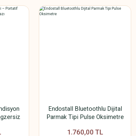
ondisyon
Endostall Bluetoothlu Dijital
Egzersiz
Parmak Tipi Pulse Oksimetre
al Cihazı
L
1.760,00 TL