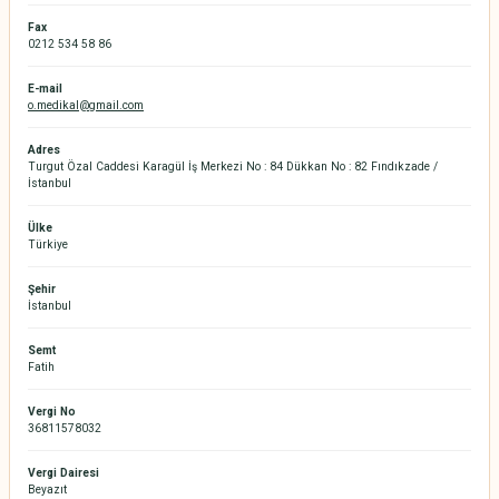
Fax
0212 534 58 86
E-mail
o.medikal@gmail.com
Adres
Turgut Özal Caddesi Karagül İş Merkezi No : 84 Dükkan No : 82 Fındıkzade /
İstanbul
Ülke
Türkiye
Şehir
İstanbul
Semt
Fatih
Vergi No
36811578032
Vergi Dairesi
Beyazıt