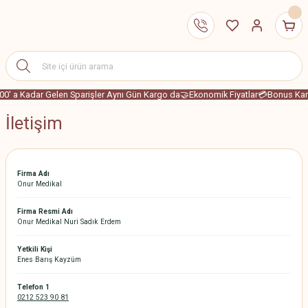
00' a Kadar Gelen Sparişler Aynı Gün Kargo da
🤝Ekonomik Fiyatlar
💳Bonus Karta
İletişim
Firma Adı
Onur Medikal
Firma Resmi Adı
Onur Medikal Nuri Sadık Erdem
Yetkili Kişi
Enes Barış Kayzüm
Telefon 1
0212 523 90 81