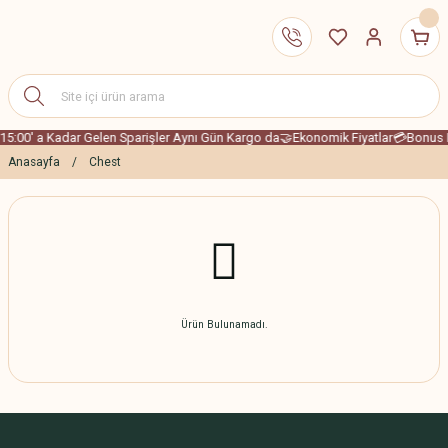
15:00' a Kadar Gelen Sparişler Aynı Gün Kargo da
🤝Ekonomik Fiyatlar
💳Bonus K
Anasayfa
Chest
Ürün Bulunamadı.