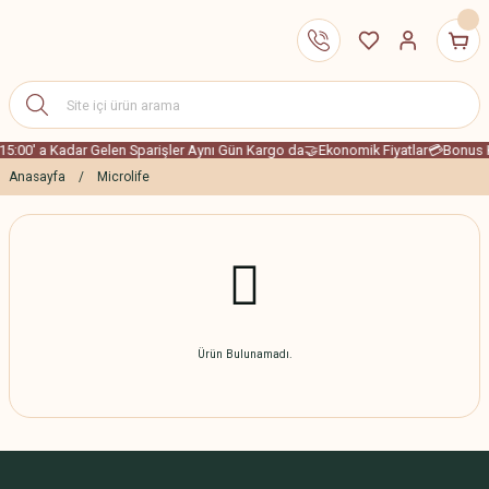
15:00' a Kadar Gelen Sparişler Aynı Gün Kargo da
🤝Ekonomik Fiyatlar
💳Bonus K
Anasayfa
Microlife
Ürün Bulunamadı.