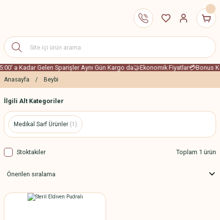
5:00' a Kadar Gelen Sparişler Aynı Gün Kargo da
🤝Ekonomik Fiyatlar
💳Bonus Kar
Anasayfa
Beybi
İlgili Alt Kategoriler
Medikal Sarf Ürünler
(1)
Stoktakiler
Toplam 1 ürün