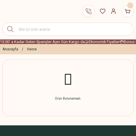
15:00' a Kadar Gelen Sparişler Aynı Gün Kargo da
🤝Ekonomik Fiyatlar
💳Bonus K
Anasayfa
Heine
Ürün Bulunamadı.