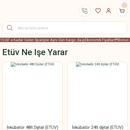
15:00' a Kadar Gelen Sparişler Aynı Gün Kargo da
🤝Ekonomik Fiyatlar
💳Bonus K
Etüv Ne Işe Yarar
İnkübatör 48lt Dijital (ETÜV)
İnkübatör 24lt dijital (ETÜV)