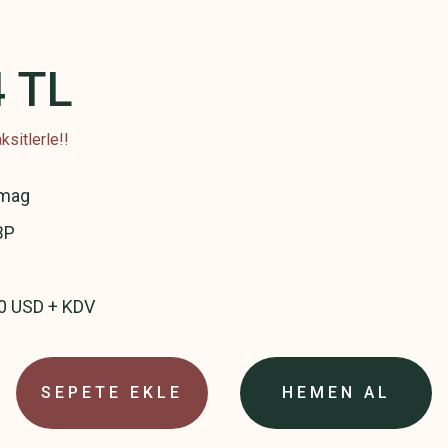
4 TL
sitlerle!!
omag
BP
00 USD + KDV
SEPETE EKLE
HEMEN AL