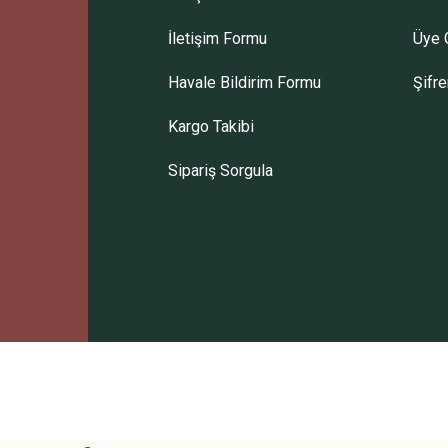
İletişim Formu
Üye G
Havale Bildirim Formu
Şifr
Kargo Takibi
Santrifüj Programlı Dijital(12x15m
Sipariş Sorgula
41.895,48 TL
TÜKENDİ