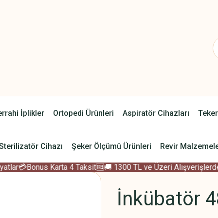
rrahi İplikler
Ortopedi Ürünleri
Aspiratör Cihazları
Teker
Sterilizatör Cihazı
Şeker Ölçümü Ürünleri
Revir Malzemele
tlar
💳Bonus Karta 4 Taksit
🆓🚚 1300 TL ve Üzeri Alışverişlerde 
İnkübatör 48