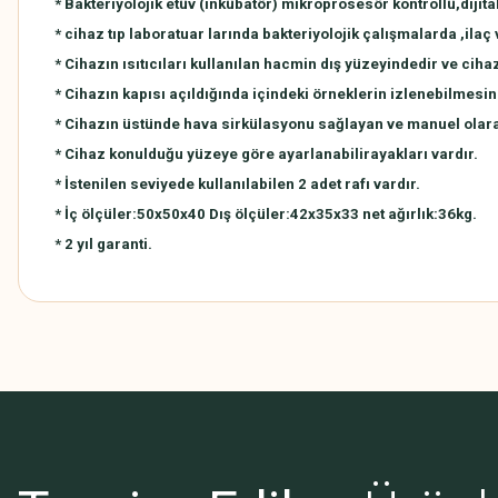
* Bakteriyolojik etüv (inkübatör) mikroprosesör kontrollü,dijita
* cihaz tıp laboratuar larında bakteriyolojik çalışmalarda ,
* Cihazın ısıtıcıları kullanılan hacmin dış yüzeyindedir ve ciha
* Cihazın kapısı açıldığında içindeki örneklerin izlenebil
* Cihazın üstünde hava sirkülasyonu sağlayan ve manuel
* Cihaz konulduğu yüzeye göre ayarlanabilirayakları vardır.
* İstenilen seviyede kullanılabilen 2 adet rafı vardır.
* İç ölçüler:50x50x40 Dış ölçüler:42x35x33 net ağırlık:36kg.
* 2 yıl garanti.
Bu ürünün fiyat bilgisi, resim, ürün açıklamalarında ve diğer konularda
Görüş ve önerileriniz için teşekkür ederiz.
Ürün resmi kalitesiz, bozuk veya görüntülenemiyor.
Ürün açıklamasında eksik bilgiler bulunuyor.