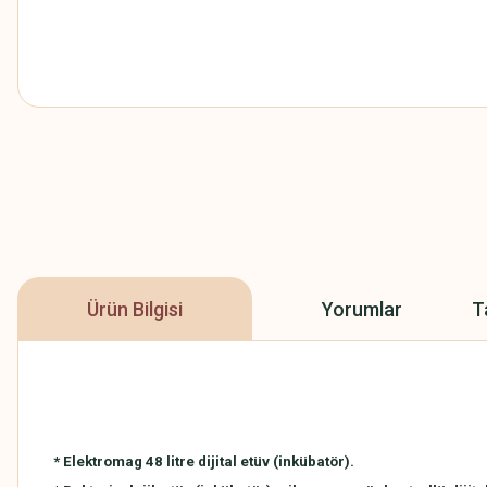
Ürün Bilgisi
Yorumlar
T
* Elektromag 48 litre dijital etüv (inkübatör).