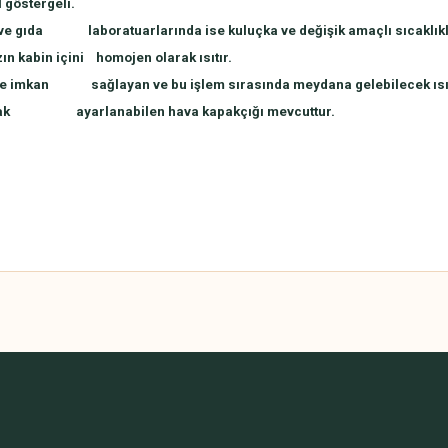
l göstergeli.
ilaç ve gıda laboratuarlarında ise kuluçka ve değişik amaçlı sıcaklı
zın kabin içini homojen olarak ısıtır.
mesine imkan sağlayan ve bu işlem sırasında meydana gelebilecek ısı
 olarak ayarlanabilen hava kapakçığı mevcuttur.
 yetersiz gördüğünüz noktaları öneri formunu kullanarak tarafımıza iletebilirsini
Bu ürüne ilk yorumu siz yapın!
Yorum Yaz