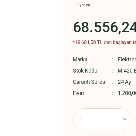
0 yorum
68.556,2
*18.681,58 TL den başlayan tak
Marka
Elektr
Stok Kodu
M 420 
Garanti Süresi
24 Ay
Fiyat
1.200,