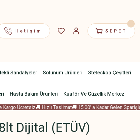
İletişim
SEPET
lekli Sandalyeler
Solunum Ürünleri
Steteskop Çeşitleri
ri
Hasta Bakım Ürünleri
Kuaför Ve Güzellik Merkezi
Kargo Ücretsiz
🚚 Hızlı Teslimat
🚚 15:00' a Kadar Gelen Sparişler
lt Dijital (ETÜV)