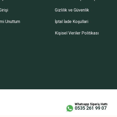
irişi
Gizlilik ve Güvenlik
emi Unuttum
İptal İade Koşullari
Kişisel Veriler Politikası
l)Tüp Kapasiteli
Whatsapp Sipariş Hattı
0535 261 99 07