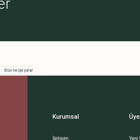
er
Gönder
Etüv ne işe yarar
vet 30 cm.
Kurumsal
Üye
00 TL
İletişim
Yeni 