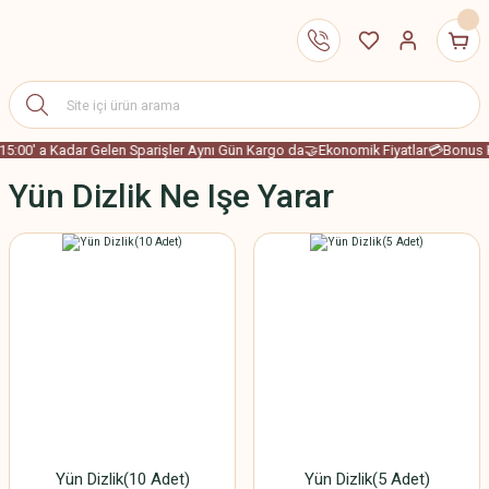
15:00' a Kadar Gelen Sparişler Aynı Gün Kargo da
🤝Ekonomik Fiyatlar
💳Bonus K
Yün Dizlik Ne Işe Yarar
Yün Dizlik(10 Adet)
Yün Dizlik(5 Adet)