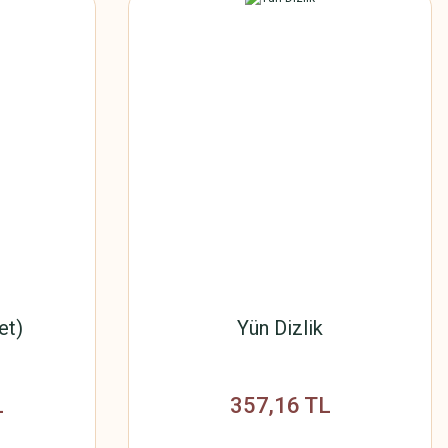
et)
Yün Dizlik
L
357,16 TL