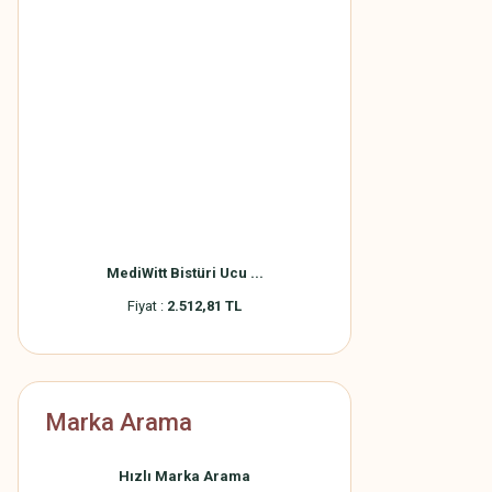
MediWitt Bistüri Ucu ...
Fiyat :
2.512,81 TL
Marka Arama
Hızlı Marka Arama