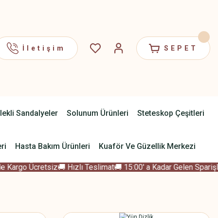
İletişim
SEPET
lekli Sandalyeler
Solunum Ürünleri
Steteskop Çeşitleri
ri
Hasta Bakım Ürünleri
Kuaför Ve Güzellik Merkezi
 Kargo Ücretsiz
🚚 Hızlı Teslimat
🚚 15:00' a Kadar Gelen Sparişle