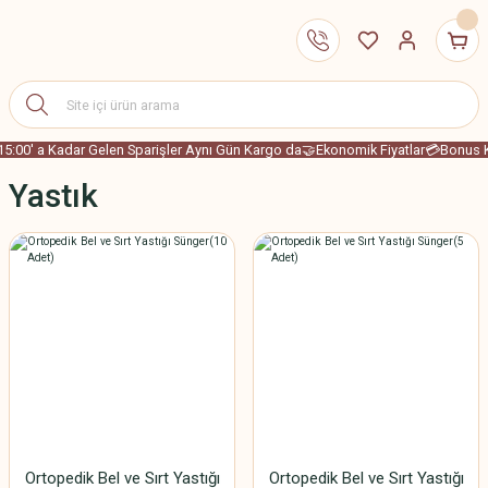
15:00' a Kadar Gelen Sparişler Aynı Gün Kargo da
🤝Ekonomik Fiyatlar
💳Bonus Ka
Yastık
Ortopedik Bel ve Sırt Yastığı
Ortopedik Bel ve Sırt Yastığı