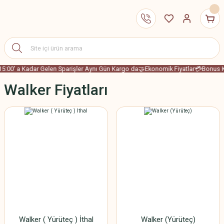
15:00' a Kadar Gelen Sparişler Aynı Gün Kargo da
🤝Ekonomik Fiyatlar
💳Bonus Ka
Walker Fiyatları
Walker ( Yürüteç ) İthal
Walker (Yürüteç)