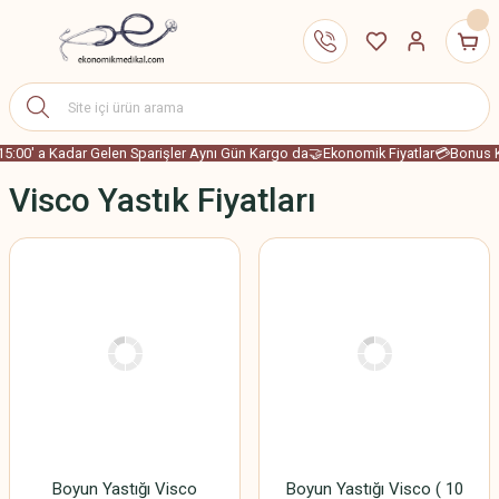
15:00' a Kadar Gelen Sparişler Aynı Gün Kargo da
🤝Ekonomik Fiyatlar
💳Bonus Ka
Visco Yastık Fiyatları
Boyun Yastığı Visco
Boyun Yastığı Visco ( 10