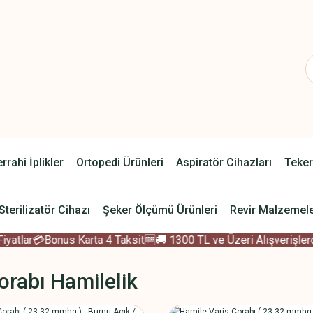
rrahi İplikler
Ortopedi Ürünleri
Aspiratör Cihazları
Teker
Sterilizatör Cihazı
Şeker Ölçümü Ürünleri
Revir Malzemele
tlar
💳Bonus Karta 4 Taksit
🆓🚚 1300 TL ve Üzeri Alışverişlerde
orabı Hamilelik