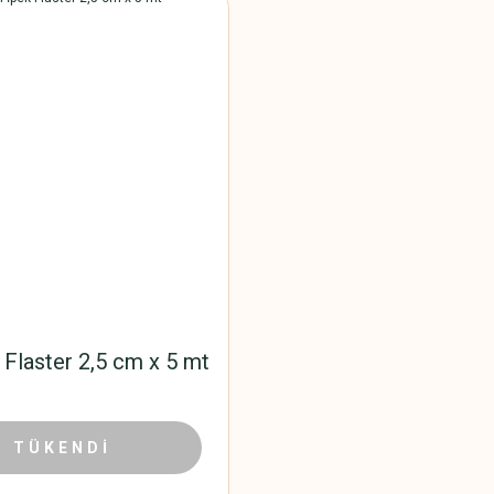
 Flaster 2,5 cm x 5 mt
121,53 TL
TÜKENDİ