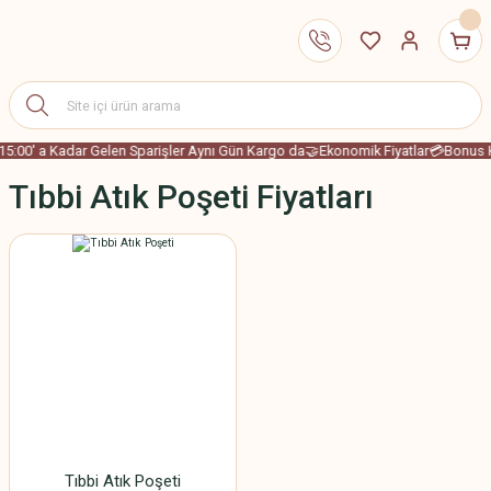
15:00' a Kadar Gelen Sparişler Aynı Gün Kargo da
🤝Ekonomik Fiyatlar
💳Bonus K
Tıbbi Atık Poşeti Fiyatları
Tıbbi Atık Poşeti