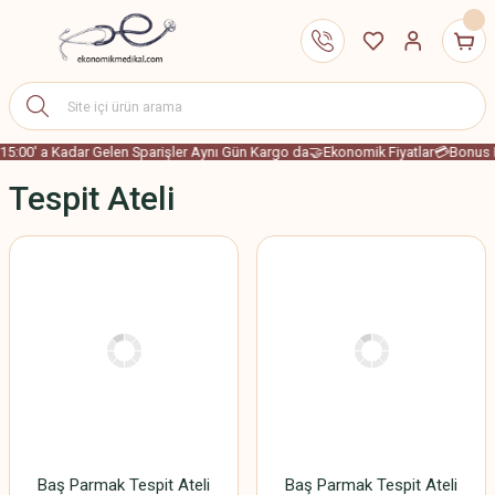
15:00' a Kadar Gelen Sparişler Aynı Gün Kargo da
🤝Ekonomik Fiyatlar
💳Bonus K
Tespit Ateli
Baş Parmak Tespit Ateli
Baş Parmak Tespit Ateli