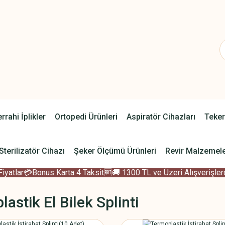
rrahi İplikler
Ortopedi Ürünleri
Aspiratör Cihazları
Teker
Sterilizatör Cihazı
Şeker Ölçümü Ürünleri
Revir Malzemele
tlar
💳Bonus Karta 4 Taksit
🆓🚚 1300 TL ve Üzeri Alışverişlerde
astik El Bilek Splinti