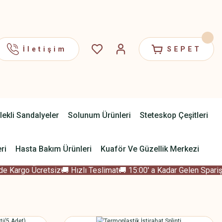
İletişim
SEPET
lekli Sandalyeler
Solunum Ürünleri
Steteskop Çeşitleri
ri
Hasta Bakım Ürünleri
Kuaför Ve Güzellik Merkezi
 Kargo Ücretsiz
🚚 Hızlı Teslimat
🚚 15:00' a Kadar Gelen Sparişle