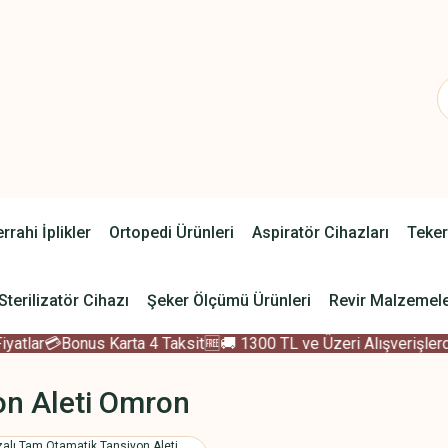
rrahi İplikler
Ortopedi Ürünleri
Aspiratör Cihazları
Teker
Sterilizatör Cihazı
Şeker Ölçümü Ürünleri
Revir Malzemele
tlar
💳Bonus Karta 4 Taksit
🆓🚚 1300 TL ve Üzeri Alışverişlerde
on Aleti Omron