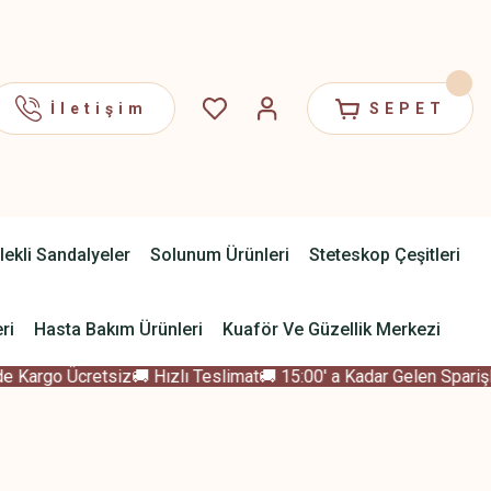
İletişim
SEPET
lekli Sandalyeler
Solunum Ürünleri
Steteskop Çeşitleri
ri
Hasta Bakım Ürünleri
Kuaför Ve Güzellik Merkezi
 Kargo Ücretsiz
🚚 Hızlı Teslimat
🚚 15:00' a Kadar Gelen Sparişle