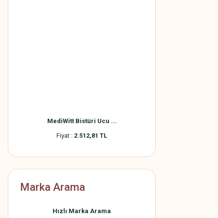
MediWitt Bistüri Ucu ...
Fiyat :
2.512,81 TL
Marka Arama
Hızlı Marka Arama