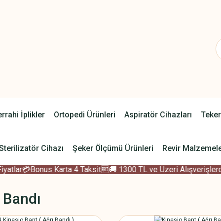
rrahi İplikler
Ortopedi Ürünleri
Aspiratör Cihazları
Teker
Sterilizatör Cihazı
Şeker Ölçümü Ürünleri
Revir Malzemele
tlar
💳Bonus Karta 4 Taksit
🆓🚚 1300 TL ve Üzeri Alışverişlerde 
 Bandı