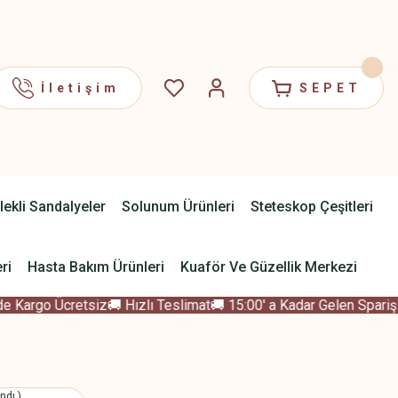
İletişim
SEPET
lekli Sandalyeler
Solunum Ürünleri
Steteskop Çeşitleri
ri
Hasta Bakım Ürünleri
Kuaför Ve Güzellik Merkezi
Kargo Ücretsiz
🚚 Hızlı Teslimat
🚚 15:00' a Kadar Gelen Sparişler