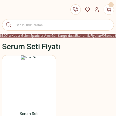
15:00' a Kadar Gelen Sparişler Aynı Gün Kargo da
🤝Ekonomik Fiyatlar
💳Bonus Ka
Serum Seti Fiyatı
Serum Seti