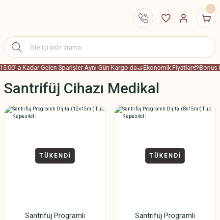
15:00' a Kadar Gelen Sparişler Aynı Gün Kargo da
🤝Ekonomik Fiyatlar
💳Bonus K
Santrifüj Cihazı Medikal
TÜKENDİ
TÜKENDİ
Santrifüj Programlı
Santrifüj Programlı