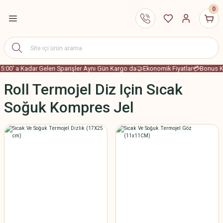
0
5:00' a Kadar Gelen Sparişler Aynı Gün Kargo da
🤝Ekonomik Fiyatlar
💳Bonus Ka
Roll Termojel Diz Için Sıcak
Soğuk Kompres Jel