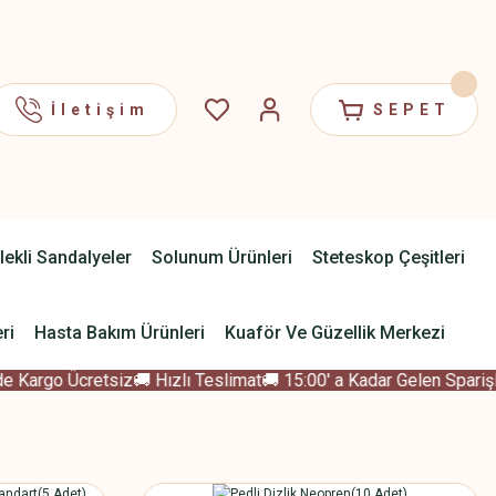
İletişim
SEPET
lekli Sandalyeler
Solunum Ürünleri
Steteskop Çeşitleri
ri
Hasta Bakım Ürünleri
Kuaför Ve Güzellik Merkezi
 Kargo Ücretsiz
🚚 Hızlı Teslimat
🚚 15:00' a Kadar Gelen Sparişle