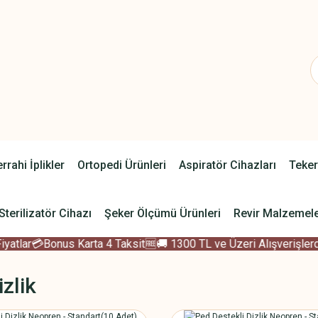
rrahi İplikler
Ortopedi Ürünleri
Aspiratör Cihazları
Teker
Sterilizatör Cihazı
Şeker Ölçümü Ürünleri
Revir Malzemele
tlar
💳Bonus Karta 4 Taksit
🆓🚚 1300 TL ve Üzeri Alışverişlerde
izlik