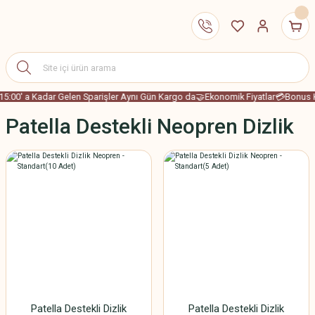
15:00' a Kadar Gelen Sparişler Aynı Gün Kargo da
🤝Ekonomik Fiyatlar
💳Bonus Ka
Patella Destekli Neopren Dizlik
Patella Destekli Dizlik
Patella Destekli Dizlik