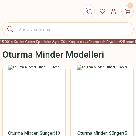
15:00' a Kadar Gelen Sparişler Aynı Gün Kargo da
🤝Ekonomik Fiyatlar
💳Bonus Ka
Oturma Minder Modelleri
Oturma Minderi Sünger(10
Oturma Minderi Sünger(5