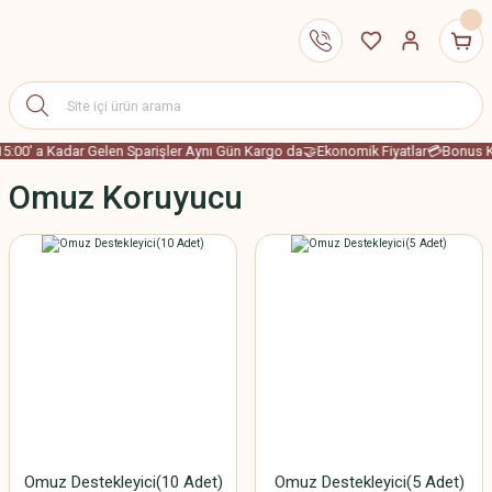
15:00' a Kadar Gelen Sparişler Aynı Gün Kargo da
🤝Ekonomik Fiyatlar
💳Bonus Ka
Omuz Koruyucu
Omuz Destekleyici(10 Adet)
Omuz Destekleyici(5 Adet)