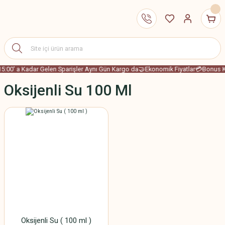
15:00' a Kadar Gelen Sparişler Aynı Gün Kargo da
🤝Ekonomik Fiyatlar
💳Bonus Ka
Oksijenli Su 100 Ml
Oksijenli Su ( 100 ml )