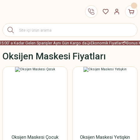
15:00' a Kadar Gelen Sparişler Aynı Gün Kargo da
🤝Ekonomik Fiyatlar
💳Bonus Ka
Oksijen Maskesi Fiyatları
Oksijen Maskesi Çocuk
Oksijen Maskesi Yetişkin