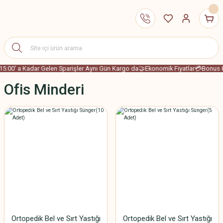
15:00' a Kadar Gelen Sparişler Aynı Gün Kargo da
🤝Ekonomik Fiyatlar
💳Bonus Ka
Ofis Minderi
Ortopedik Bel ve Sırt Yastığı
Ortopedik Bel ve Sırt Yastığı