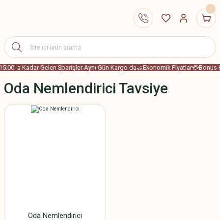
15:00' a Kadar Gelen Sparişler Aynı Gün Kargo da
🤝Ekonomik Fiyatlar
💳Bonus K
Oda Nemlendirici Tavsiye
Oda Nemlendirici