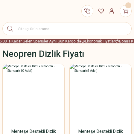
:00' a Kadar Gelen Sparişler Aynı Gün Kargo da
🤝Ekonomik Fiyatlar
💳Bonus Kar
Neopren Dizlik Fiyatı
Menteşe Destekli Dizlik
Menteşe Destekli Dizlik