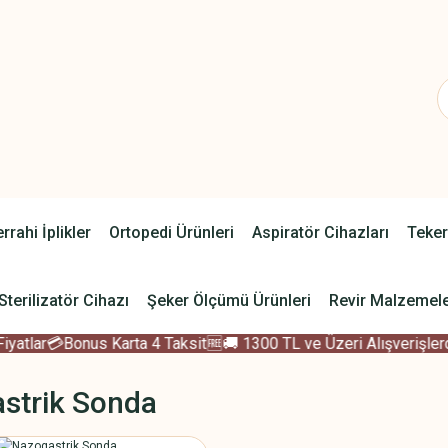
rrahi İplikler
Ortopedi Ürünleri
Aspiratör Cihazları
Teker
Sterilizatör Cihazı
Şeker Ölçümü Ürünleri
Revir Malzemele
tlar
💳Bonus Karta 4 Taksit
🆓🚚 1300 TL ve Üzeri Alışverişlerde
strik Sonda