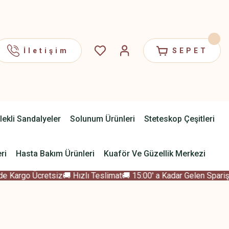
İletişim
SEPET
lekli Sandalyeler
Solunum Ürünleri
Steteskop Çeşitleri
ri
Hasta Bakım Ürünleri
Kuaför Ve Güzellik Merkezi
 Kargo Ücretsiz
🚚 Hızlı Teslimat
🚚 15:00' a Kadar Gelen Sparişle