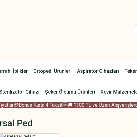
rrahi İplikler
Ortopedi Ürünleri
Aspiratör Cihazları
Teker
Sterilizatör Cihazı
Şeker Ölçümü Ürünleri
Revir Malzemele
tlar
💳Bonus Karta 4 Taksit
🆓🚚 1300 TL ve Üzeri Alışverişlerde
rsal Ped