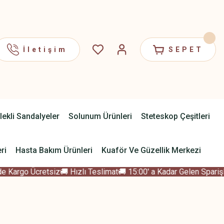
İletişim
SEPET
lekli Sandalyeler
Solunum Ürünleri
Steteskop Çeşitleri
ri
Hasta Bakım Ürünleri
Kuaför Ve Güzellik Merkezi
 Kargo Ücretsiz
🚚 Hızlı Teslimat
🚚 15:00' a Kadar Gelen Sparişle