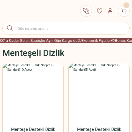
00' a Kadar Gelen Sparişler Aynı Gün Kargo da
🤝Ekonomik Fiyatlar
💳Bonus Karta
Menteşeli Dizlik
Menteşe Destekli Dizlik
Menteşe Destekli Dizlik