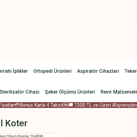
rrahi İplikler
Ortopedi Ürünleri
Aspiratör Cihazları
Teker
Sterilizatör Cihazı
Şeker Ölçümü Ürünleri
Revir Malzemele
tlar
💳Bonus Karta 4 Taksit
🆓🚚 1300 TL ve Üzeri Alışverişlerde
l Koter