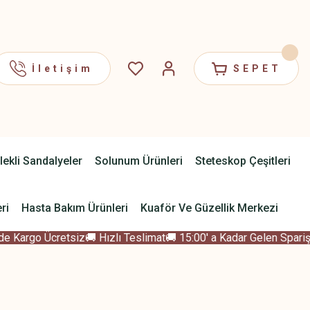
İletişim
SEPET
lekli Sandalyeler
Solunum Ürünleri
Steteskop Çeşitleri
ri
Hasta Bakım Ürünleri
Kuaför Ve Güzellik Merkezi
 Kargo Ücretsiz
🚚 Hızlı Teslimat
🚚 15:00' a Kadar Gelen Sparişle