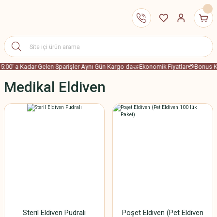
5:00' a Kadar Gelen Sparişler Aynı Gün Kargo da
🤝Ekonomik Fiyatlar
💳Bonus Ka
Medikal Eldiven
Steril Eldiven Pudralı
Poşet Eldiven (Pet Eldiven