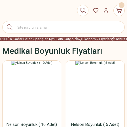
15:00' a Kadar Gelen Sparişler Aynı Gün Kargo da
🤝Ekonomik Fiyatlar
💳Bonus Ka
Medikal Boyunluk Fiyatları
Nelson Boyunluk ( 10 Adet)
Nelson Boyunluk ( 5 Adet)