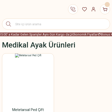
15:00' a Kadar Gelen Sparişler Aynı Gün Kargo da
🤝Ekonomik Fiyatlar
💳Bonus Ka
Medikal Ayak Ürünleri
Metetarsal Ped Çift