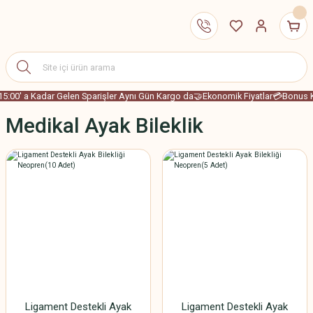
5:00' a Kadar Gelen Sparişler Aynı Gün Kargo da
🤝Ekonomik Fiyatlar
💳Bonus Ka
Medikal Ayak Bileklik
Ligament Destekli Ayak
Ligament Destekli Ayak