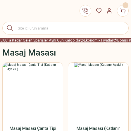
5:00' a Kadar Gelen Sparişler Aynı Gün Kargo da
🤝Ekonomik Fiyatlar
💳Bonus Ka
Masaj Masası
Masaj Masası Çanta Tipi
Masaj Masası (Katlanır