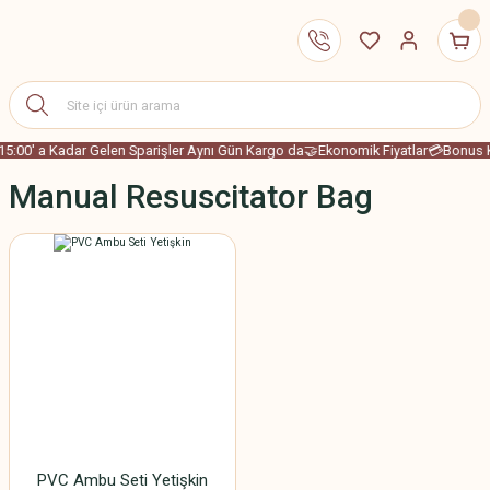
15:00' a Kadar Gelen Sparişler Aynı Gün Kargo da
🤝Ekonomik Fiyatlar
💳Bonus K
Manual Resuscitator Bag
PVC Ambu Seti Yetişkin