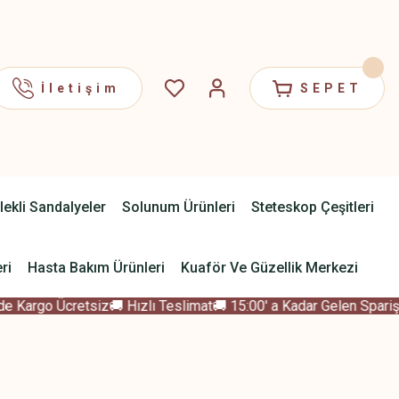
İletişim
SEPET
lekli Sandalyeler
Solunum Ürünleri
Steteskop Çeşitleri
ri
Hasta Bakım Ürünleri
Kuaför Ve Güzellik Merkezi
 Kargo Ücretsiz
🚚 Hızlı Teslimat
🚚 15:00' a Kadar Gelen Sparişle