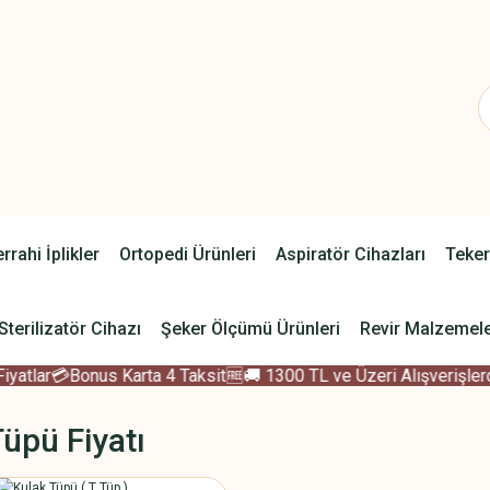
rrahi İplikler
Ortopedi Ürünleri
Aspiratör Cihazları
Teker
Sterilizatör Cihazı
Şeker Ölçümü Ürünleri
Revir Malzemele
tlar
💳Bonus Karta 4 Taksit
🆓🚚 1300 TL ve Üzeri Alışverişlerde
üpü Fiyatı