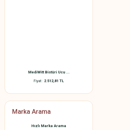
MediWitt Bistüri Ucu ...
Fiyat :
2.512,81 TL
Marka Arama
Hızlı Marka Arama