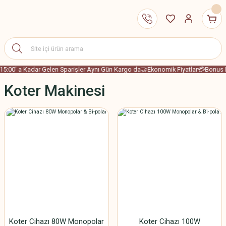
15:00' a Kadar Gelen Sparişler Aynı Gün Kargo da
🤝Ekonomik Fiyatlar
💳Bonus K
Koter Makinesi
Koter Cihazı 80W Monopolar
Koter Cihazı 100W