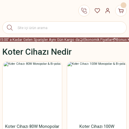
15:00' a Kadar Gelen Sparişler Aynı Gün Kargo da
🤝Ekonomik Fiyatlar
💳Bonus Ka
Koter Cihazı Nedir
Koter Cihazı 80W Monopolar
Koter Cihazı 100W