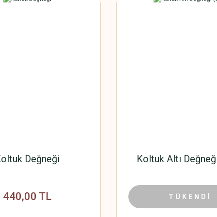
oltuk Değneği
Koltuk Altı Değneği
440,00 TL
1.815,00 T
TÜKENDİ