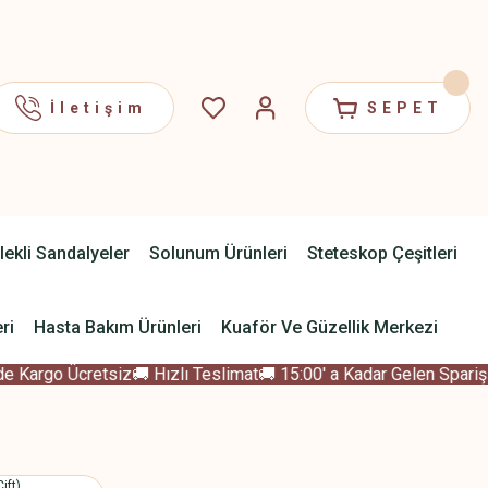
İletişim
SEPET
lekli Sandalyeler
Solunum Ürünleri
Steteskop Çeşitleri
ri
Hasta Bakım Ürünleri
Kuaför Ve Güzellik Merkezi
 Kargo Ücretsiz
🚚 Hızlı Teslimat
🚚 15:00' a Kadar Gelen Sparişle