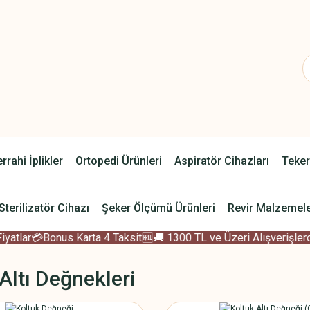
rrahi İplikler
Ortopedi Ürünleri
Aspiratör Cihazları
Teker
Sterilizatör Cihazı
Şeker Ölçümü Ürünleri
Revir Malzemele
atlar
💳Bonus Karta 4 Taksit
🆓🚚 1300 TL ve Üzeri Alışverişlerde
Altı Değnekleri