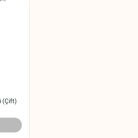
 (Çift)
L